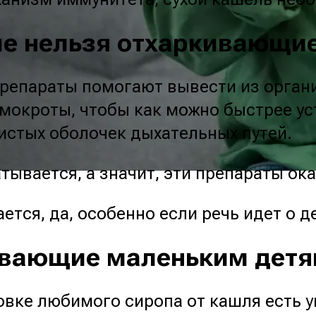
ле нельзя отхаркивающи
репараты помогают вывести из орган
мокроты, чтобы как можно быстрее ус
истых оболочек дыхательных путей.
атывается, а значит, эти препараты 
ется, да, особенно если речь идет о д
ивающие маленьким дет
овке любимого сиропа от кашля есть у