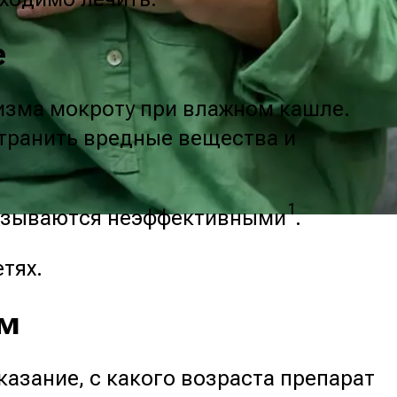
е
изма мокроту при влажном кашле.
транить вредные вещества и
1
оказываются неэффективными
.
етях.
ям
казание, с какого возраста препарат