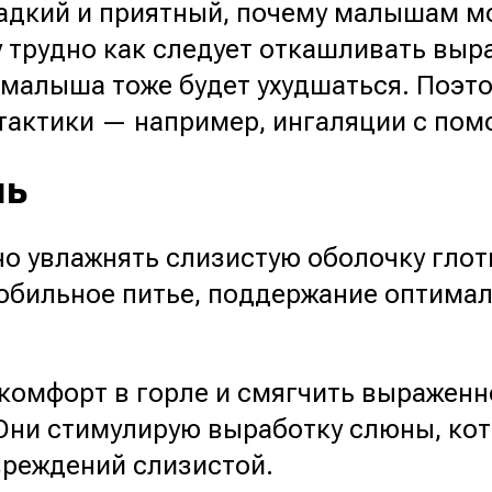
ладкий и приятный, почему малышам мо
у трудно как следует откашливать выр
 малыша тоже будет ухудшаться. Поэто
 тактики — например, ингаляции с по
ль
но увлажнять слизистую оболочку глот
обильное питье, поддержание оптимал
омфорт в горле и смягчить выраженно
 Они стимулирую выработку слюны, ко
вреждений слизистой.