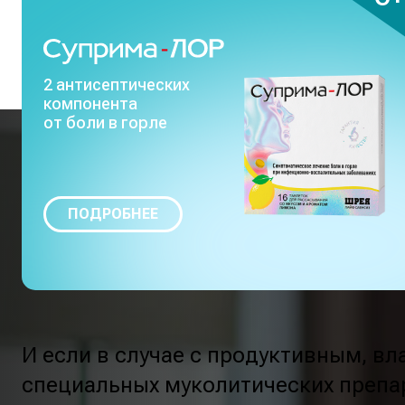
2 антисептических
компонента
от боли в горле
ПОДРОБНЕЕ
И если в случае с продуктивным, 
специальных муколитических препар