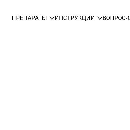
ПРЕПАРАТЫ
ИНСТРУКЦИИ
ВОПРОС-
Суприма
ЛОР
Суприма
ЛОР
харкивающие
Суприма
Бронхо
Суприма
Бронхо
Суприма
Плюс
Суприма
Плюс
ухом
ие