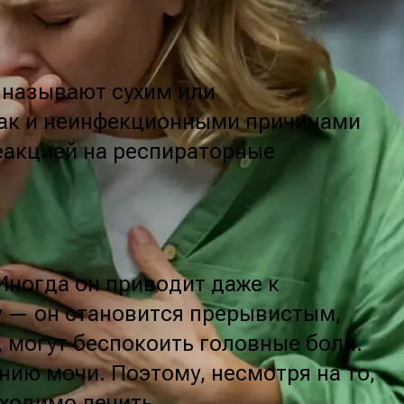
 называют сухим или
так и неинфекционными причинами
еакцией на респираторные
Иногда он приводит даже к
у — он становится прерывистым,
, могут беспокоить головные боли.
ию мочи. Поэтому, несмотря на то,
бходимо лечить.