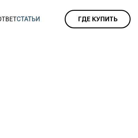
ОТВЕТ
СТАТЬИ
ГДЕ КУПИТЬ
Суприма
ЛОР
3292
Суприма
Бронхо
ПРОСМОТРА
Суприма
Плюс