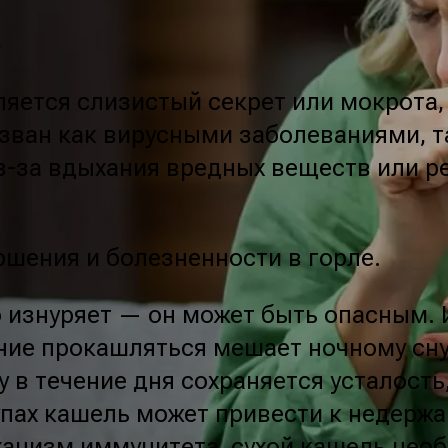
ь
ляется слизистый секрет или мокрота,
зван как вирусными заболеваниями, 
з-за вдыхания вредных веществ или р
ршения и болезненности в горле.
 изнуряет — он может быть опасным. 
ние прокашляться мешает ночному сн
 в течение дня сохраняется усталость
ах кашель может привести к недержан
ханизм иммунитета, сухой кашель нео