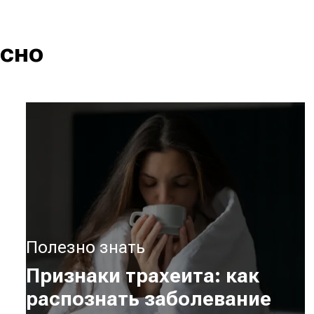
есно
Полезно знать
Признаки трахеита: как
распознать заболевание