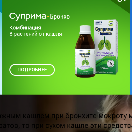
Комбинация
8 растений от кашля
ПОДРОБНЕЕ
влажным кашлем при бронхите мокроту
атов, то при сухом кашле эти средст