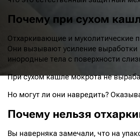
Почему при сухом каш
Отхаркивающие и муколитические п
Они вызывают усиление выработки 
инородные тела с поверхности слиз
При сухом кашле мокрота не выраб
Но могут ли они навредить? Оказыва
Почему нельзя отхарк
Вы наверняка замечали, что на упак