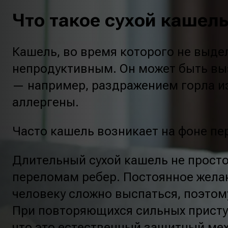
Что такое сухой кашел
Кашель, во время которого не выде
непродуктивным. Он может быть вы
— например, раздражением горла и
аллергены.
Часто кашель возникает на фоне пе
Длительный сухой кашель не просто
переломам ребер. Постоянное жела
человеку сложно выспаться, поэтому
При повторяющихся сильных приступ
что это естественный защитный ме