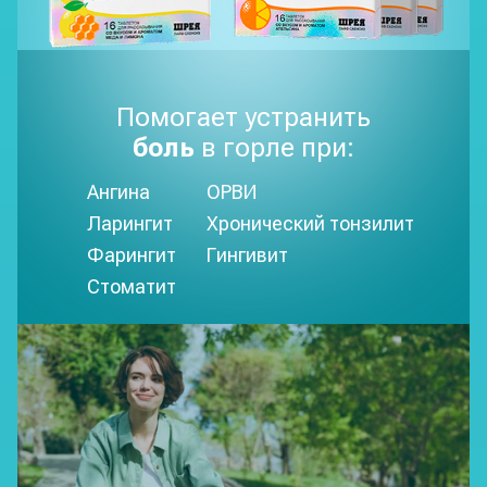
Помогает устранить
боль
в горле при:
Ангина
ОРВИ
Ларингит
Хронический тонзилит
Фарингит
Гингивит
Стоматит