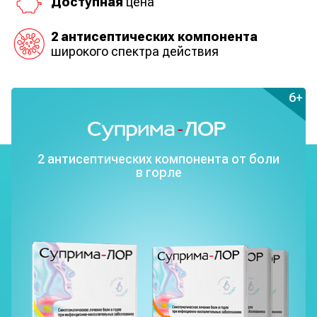
Доступная
цена
2 антисептических компонента
широкого спектра действия
6+
2 антисептических
компонента
от боли
в горле