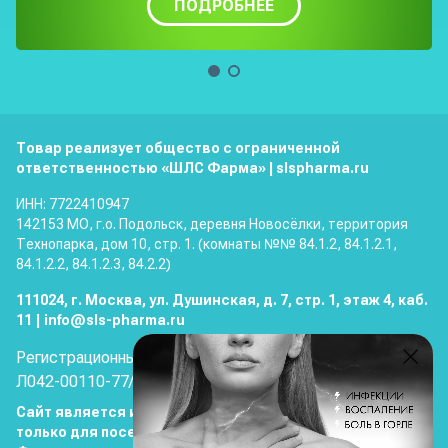
ПОДРОБНЕЕ
Товар реализует общество с ограниченной
ответственностью
«ШЛС Фарма»
|
slspharma.ru
ИНН: 7722410947
142153 МО, г.о. Подольск, деревня Новосёлки, территория
Технопарка, дом 10, стр. 1. (комнаты №№ 84.1.2, 84.1.2.1,
84.1.2.2, 84.1.2.3, 84.2.2)
111024
,
г. Москва
,
ул. Душинская, д. 7, стр. 1, этаж 4, каб.
11
|
info@sls-pharma.ru
Регистрационный номер лицензии:
Л042-00110-77/00168239
Когда грозит
боль в горле
Сайт является информационным и предназначен
только для посетителей старше 18 лет из Российской
СМОТРЕТЬ